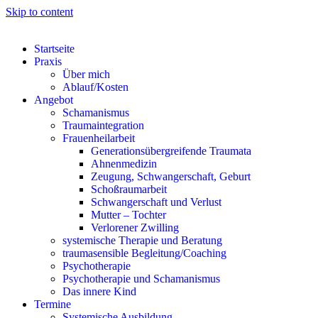
Skip to content
Startseite
Praxis
Über mich
Ablauf/Kosten
Angebot
Schamanismus
Traumaintegration
Frauenheilarbeit
Generationsübergreifende Traumata
Ahnenmedizin
Zeugung, Schwangerschaft, Geburt
Schoßraumarbeit
Schwangerschaft und Verlust
Mutter – Tochter
Verlorener Zwilling
systemische Therapie und Beratung
traumasensible Begleitung/Coaching
Psychotherapie
Psychotherapie und Schamanismus
Das innere Kind
Termine
Systemische Ausbildung