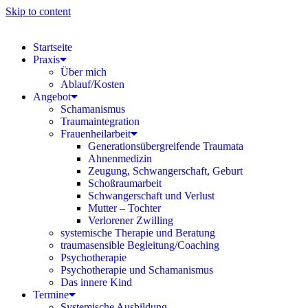
Skip to content
Startseite
Praxis
Über mich
Ablauf/Kosten
Angebot
Schamanismus
Traumaintegration
Frauenheilarbeit
Generationsübergreifende Traumata
Ahnenmedizin
Zeugung, Schwangerschaft, Geburt
Schoßraumarbeit
Schwangerschaft und Verlust
Mutter – Tochter
Verlorener Zwilling
systemische Therapie und Beratung
traumasensible Begleitung/Coaching
Psychotherapie
Psychotherapie und Schamanismus
Das innere Kind
Termine
Systemische Ausbildung