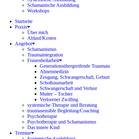
Schamanische Ausbildung
Workshops
Startseite
Praxis
Über mich
Ablauf/Kosten
Angebot
Schamanismus
Traumaintegration
Frauenheilarbeit
Generationsübergreifende Traumata
Ahnenmedizin
Zeugung, Schwangerschaft, Geburt
Schoßraumarbeit
Schwangerschaft und Verlust
Mutter – Tochter
Verlorener Zwilling
systemische Therapie und Beratung
traumasensible Begleitung/Coaching
Psychotherapie
Psychotherapie und Schamanismus
Das innere Kind
Termine
Systemische Ausbildung