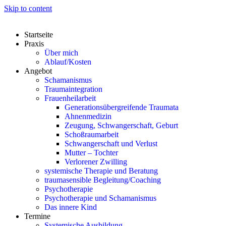
Skip to content
Startseite
Praxis
Über mich
Ablauf/Kosten
Angebot
Schamanismus
Traumaintegration
Frauenheilarbeit
Generationsübergreifende Traumata
Ahnenmedizin
Zeugung, Schwangerschaft, Geburt
Schoßraumarbeit
Schwangerschaft und Verlust
Mutter – Tochter
Verlorener Zwilling
systemische Therapie und Beratung
traumasensible Begleitung/Coaching
Psychotherapie
Psychotherapie und Schamanismus
Das innere Kind
Termine
Systemische Ausbildung