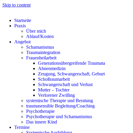
Skip to content
Startseite
Praxis
Über mich
Ablauf/Kosten
Angebot
Schamanismus
Traumaintegration
Frauenheilarbeit
Generationsübergreifende Traumata
Ahnenmedizin
Zeugung, Schwangerschaft, Geburt
Schoßraumarbeit
Schwangerschaft und Verlust
Mutter – Tochter
Verlorener Zwilling
systemische Therapie und Beratung
traumasensible Begleitung/Coaching
Psychotherapie
Psychotherapie und Schamanismus
Das innere Kind
Termine
Systemische Ausbildung