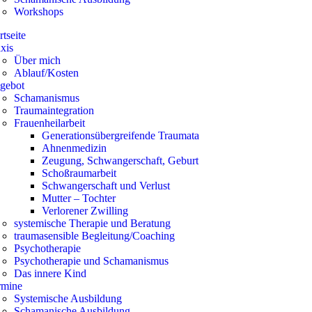
Workshops
rtseite
xis
Über mich
Ablauf/Kosten
gebot
Schamanismus
Traumaintegration
Frauenheilarbeit
Generationsübergreifende Traumata
Ahnenmedizin
Zeugung, Schwangerschaft, Geburt
Schoßraumarbeit
Schwangerschaft und Verlust
Mutter – Tochter
Verlorener Zwilling
systemische Therapie und Beratung
traumasensible Begleitung/Coaching
Psychotherapie
Psychotherapie und Schamanismus
Das innere Kind
rmine
Systemische Ausbildung
Schamanische Ausbildung