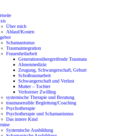
rtseite
xis
Über mich
Ablauf/Kosten
gebot
Schamanismus
Traumaintegration
Frauenheilarbeit
Generationsübergreifende Traumata
Ahnenmedizin
Zeugung, Schwangerschaft, Geburt
Schoßraumarbeit
Schwangerschaft und Verlust
Mutter – Tochter
Verlorener Zwilling
systemische Therapie und Beratung
traumasensible Begleitung/Coaching
Psychotherapie
Psychotherapie und Schamanismus
Das innere Kind
rmine
Systemische Ausbildung
Schamanische Ausbildung